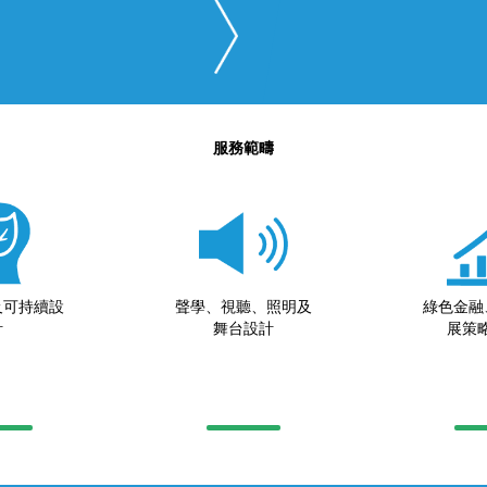
服務範疇
及可持續設
聲學、視聽、照明及
綠色金融
計
舞台設計
展策略