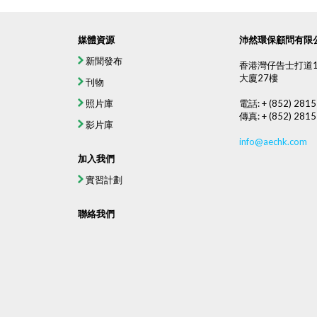
媒體資源
沛然環保顧問有限
新聞發布
香港灣仔告士打道1
大廈27樓
刊物
照片庫
電話: + (852) 2815
傳真: + (852) 2815
影片庫
info@aechk.com
加入我們
實習計劃
聯絡我們