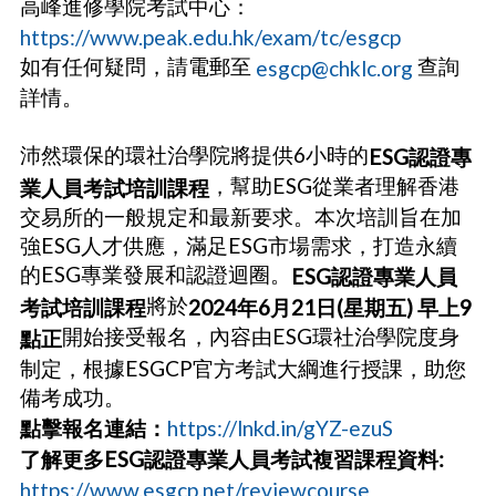
高峰進修學院考試中心：
https://www.peak.edu.hk/exam/tc/esgcp
如有任何疑問，請電郵至
查詢
esgcp@chklc.org
詳情。
沛然環保的環社治學院將提供6小時的
ESG認證專
，幫助ESG從業者理解香港
業人員考試培訓課程
交易所的一般規定和最新要求。本次培訓旨在加
強ESG人才供應，滿足ESG市場需求，打造永續
的ESG專業發展和認證迴圈。
ESG認證專業人員
將於
考試培訓課程
2024年6月21日(星期五) 早上9
開始接受報名，內容由ESG環社治學院度身
點正
制定，根據ESGCP官方考試大綱進行授課，助您
備考成功。
點擊報名連結：
https://lnkd.in/gYZ-ezuS
了解更多ESG認證專業人員考試複習課程資料:
https://www.esgcp.net/reviewcourse