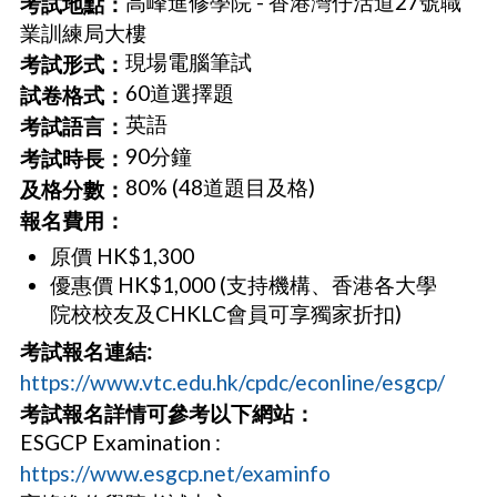
高峰進修學院 - 香港灣仔活道27號職
考試地點：
業訓練局大樓
現場電腦筆試
考試形式：
60道選擇題
試卷格式：
英語
考試語言：
90分鐘
考試時長：
80% (48道題目及格)
及格分數：
報名費用：
原價 HK$1,300
優惠價 HK$1,000 (支持機構、香港各大學
院校校友及CHKLC會員可享獨家折扣)
考試報名連結:
https://www.vtc.edu.hk/cpdc/econline/esgcp/
考試報名詳情可參考以下網站：
ESGCP Examination :
https://www.esgcp.net/examinfo